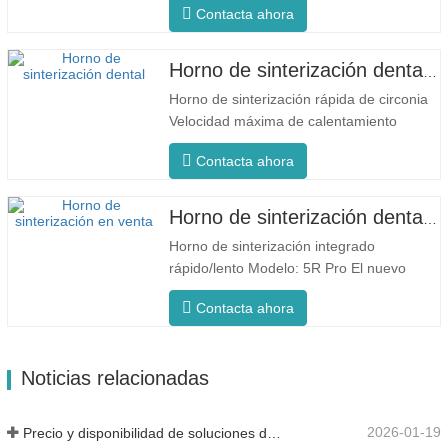
Contacta ahora
Temperatura uniforme del horno El F5
Max cuenta con una velocidad máxima de
calentamiento de 80 °C/minuto. El
Horno de sinterización dental Glorious F5 Pro
calentamiento circunferencial de 360°
Horno de sinterización rápida de circonia
garantiza una temperatura uniforme…
Velocidad máxima de calentamiento
200'C/min F5 Pro Proceso innovador
Contacta ahora
Temperatura uniforme del horno El F5 Pro
cuenta con una velocidad de
calentamiento máxima de 200 °C/minuto.
Horno de sinterización dental Glorious Fast/Slow
El calentamiento circunferencial de 360°
Horno de sinterización integrado
garantiza una temperatura…
rápido/lento Modelo: 5R Pro El nuevo
horno de sinterización dental está
Contacta ahora
especialmente diseñado para odontología,
con un tiempo de cocción rápido de 90
minutos. Es más inteligente y eficiente,
Noticias relacionadas
brindándote una experiencia diferente.
Control de…
2026-01-19
Precio y disponibilidad de soluciones dentales modernas